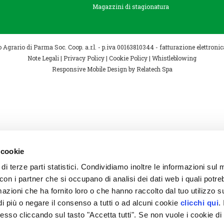
Magazzini di stagionatura
Agrario di Parma Soc. Coop. a.r.l. - p.iva 00163810344 - fatturazione elettro
Note Legali
|
Privacy Policy
|
Cookie Policy
|
Whistleblowing
Responsive Mobile Design
by Relatech Spa
 cookie
 di terze parti statistici. Condividiamo inoltre le informazioni sul
to con i partner che si occupano di analisi dei dati web i quali potr
azioni che ha fornito loro o che hanno raccolto dal tuo utilizzo su
i più o negare il consenso a tutti o ad alcuni cookie
clicchi qui
. 
so cliccando sul tasto "Accetta tutti". Se non vuole i cookie di