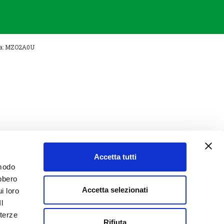
nica: MZO2A0U
Accetta tutti
 modo
ebbero
Accetta selezionati
i loro
Il
 terze
Rifiuta