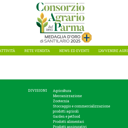
ATTIVITÀ
RETE VENDITA
NEWS ED EVENTI
L’AVVENIRE AGR
DIVISIONI
Agricoltura
Meccanizzazione
Zootecnia
Stoccaggio e commercializzazione
prodotti agricoli
Garden e petfood
Prodotti alimentari
Prodotti assicurativi