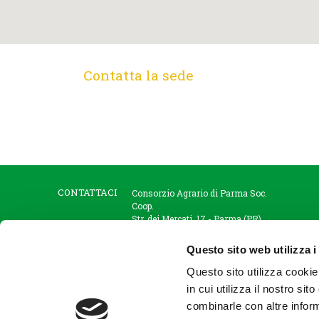
Contatta la sede
CONTATTACI
Consorzio Agrario di Parma Soc.
Coop.
Str. dei Mercati, 17 - Parma (PR)
tel +39.0521.9281
fax +39.0521.928202
Questo sito web utilizza i
Questo sito utilizza cookie
in cui utilizza il nostro si
combinarle con altre inform