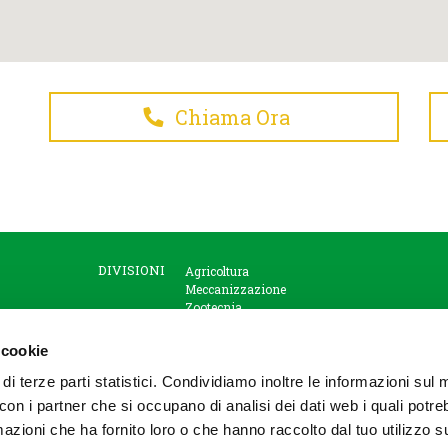
Chiama Ora
DIVISIONI
Agricoltura
Meccanizzazione
Zootecnia
Stoccaggio e commercializzazione
prodotti agricoli
 cookie
Garden e petfood
Prodotti alimentari
 di terze parti statistici. Condividiamo inoltre le informazioni sul
Prodotti assicurativi
to con i partner che si occupano di analisi dei dati web i quali potr
Magazzini di stagionatura
azioni che ha fornito loro o che hanno raccolto dal tuo utilizzo su