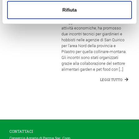
Rifiuta
Il Consorzio Agrario Parma, da
sempre orientato all’innovazione e
all’aggiornamento costante nelle sue
attività economiche, ha promosso
due incontri tecnici per giardinieri e
hobbisti nelle agenzie di San Quirico
per l’area Nord della provincia e
Pilastro per quella collinare-montana.
Gli incontri sono stati organizzati
grazie alla collaborazione del settore
alimentari garden e pet food con […]
LEGGI TUTTO
CONTATTACI
Consorzio Agrario di Parma Soc. Coop.