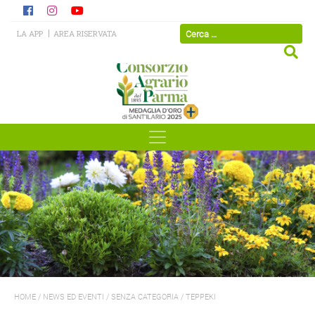
LA APP
AREA RISERVATA
HOME
/
NEWS ED EVENTI
/
SENZA CATEGORIA
/
TEPPEKI