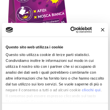
Questo sito web utilizza i cookie
Altre Notizie
Questo sito utilizza cookie di terze parti statistici.
Condividiamo inoltre le informazioni sul modo in cui
utilizza il nostro sito con i partner che si occupano di
analisi dei dati web i quali potrebbero combinarle con
10 Luglio 2026
altre informazioni che ha fornito loro o che hanno raccolto
A Villa Bonelli l’orto
dal tuo utilizzo sui loro servizi. Se vuole saperne di più o
dei bambini diventa
modello-pilota per il
negare il consenso a tutti o ad alcuni cookie
clicchi qui
.
territorio con il
Il consenso può essere espresso cliccando sul tasto
supporto del Consorzio
"Accetta tutti". Se non vuole i cookie di terze parti
Agrario Parma
statistici può negare il consenso sul tasto "Rifiuta".
Selezione