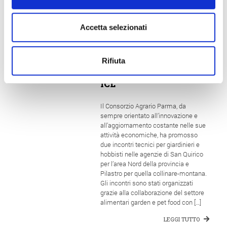
Accetta selezionati
15 Dicembre 2025
A San Quirico e
Pilastro gli incontri
Rifiuta
tecnici per i giardinieri
in collaborazione con
ICL
Il Consorzio Agrario Parma, da
sempre orientato all’innovazione e
all’aggiornamento costante nelle sue
attività economiche, ha promosso
due incontri tecnici per giardinieri e
hobbisti nelle agenzie di San Quirico
per l’area Nord della provincia e
Pilastro per quella collinare-montana.
Gli incontri sono stati organizzati
grazie alla collaborazione del settore
alimentari garden e pet food con […]
LEGGI TUTTO