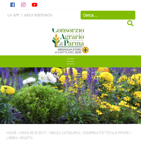
LA APP
AREA RISERVATA
HOME
/
NEWS ED EVENTI
/
SENZA CATEGORIA
/
DISERBANTE TOTALE PFNPE –
LIBERA VENDITA