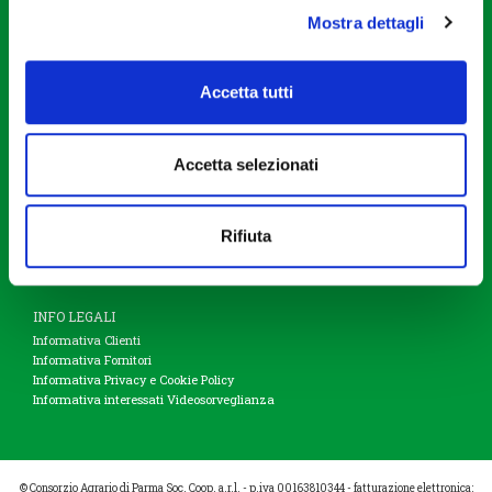
Mostra dettagli
DIVISIONI
Agricoltura
Accetta tutti
Meccanizzazione
Zootecnia
Stoccaggio e commercializzazione prodotti agricoli
Garden e petfood
Accetta selezionati
Prodotti alimentari
Prodotti assicurativi
Magazzini di stagionatura
Rifiuta
INFO LEGALI
Informativa Clienti
Informativa Fornitori
Informativa Privacy e Cookie Policy
Informativa interessati Videosorveglianza
© Consorzio Agrario di Parma Soc. Coop. a.r.l. - p.iva 00163810344 - fatturazione elettronica: