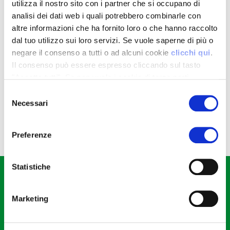
utilizza il nostro sito con i partner che si occupano di
Tutte le news
analisi dei dati web i quali potrebbero combinarle con
altre informazioni che ha fornito loro o che hanno raccolto
Nessuna news ancora pubblicata.
dal tuo utilizzo sui loro servizi. Se vuole saperne di più o
negare il consenso a tutti o ad alcuni cookie
clicchi qui
.
Il consenso può essere espresso cliccando sul tasto
"Accetta tutti". Se non vuole i cookie di terze parti
statistici può negare il consenso sul tasto "Rifiuta".
Selezione
Necessari
del
consenso
Preferenze
Statistiche
CONTATTACI
Consorzio Agrario di Parma Soc. Coop.
Str. dei Mercati, 17 - Parma (PR)
Marketing
tel +39.0521.9281
fax +39.0521.928202