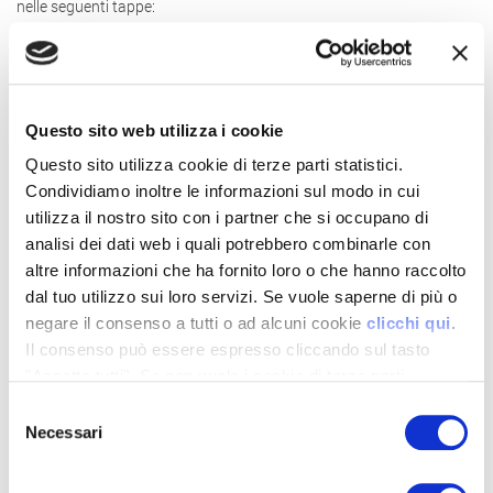
nelle seguenti tappe:
1.
Gela (CL) giovedì 12 maggio dalle ore 15:00
2.
Questo sito web utilizza i cookie
Marconia di Pisticci (MT) domenica 15 maggio dalle ore 14:30
3.
Questo sito utilizza cookie di terze parti statistici.
Aielli (AQ) mercoledì 18 maggio dalle ore 14:30
Condividiamo inoltre le informazioni sul modo in cui
4.
utilizza il nostro sito con i partner che si occupano di
Jesi (AN) venerdì 20 maggio evento su invito
analisi dei dati web i quali potrebbero combinarle con
5.
altre informazioni che ha fornito loro o che hanno raccolto
Castelfranco Emilia (MO) domenica 22 maggio dalle ore 9:00
dal tuo utilizzo sui loro servizi. Se vuole saperne di più o
6.
negare il consenso a tutti o ad alcuni cookie
clicchi qui
.
Genola (CN) martedì 24 maggio dalle ore 14:00
Il consenso può essere espresso cliccando sul tasto
"Accetta tutti". Se non vuole i cookie di terze parti
statistici può negare il consenso sul tasto "Rifiuta".
Selezione
Altre Notizie
Necessari
del
consenso