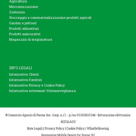
Agricoltura
Meccanizzazione
Zootecnia
Stoccaggio e commercializzazione prodotti agricoli
Garden e petfood
Prodotti alimentari
Prodotti assicurativi
Magazzini di stagionatura
INFO LEGALI
Informativa Clienti
Informativa Fornitori
Informativa Privacy e Cookie Policy
Informativa interessati Videosorveglianza
© Consorzio Agrario di Parma Soc. Coop. a.r.l. - p.iva 00163810344 - fatturazione elettronica:
MZO2A0U
Note Legali
|
Privacy Policy
|
Cookie Policy
|
Whistleblowing
Responsive Mobile Design
by Xonne Srl