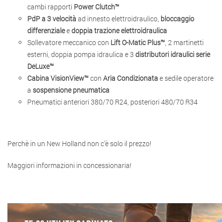
cambi rapporti
Power Clutch™
PdP a 3 velocità
ad innesto elettroidraulico,
bloccaggio
differenziale
e
doppia trazione elettroidraulica
Sollevatore meccanico con
Lift O-Matic Plus™
, 2 martinetti
esterni, doppia pompa idraulica e 3
distributori idraulici serie
DeLuxe™
Cabina VisionView™
con
Aria Condizionata
e sedile operatore
a
sospensione pneumatica
Pneumatici anteriori 380/70 R24, posteriori 480/70 R34
Perchè in un New Holland non c’è solo il prezzo!
Maggiori informazioni in concessionaria!