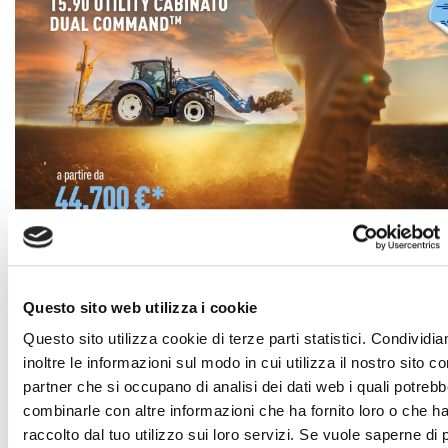
Ricevi l’offerta!
Questo sito web utilizza i cookie
Questo sito utilizza cookie di terze parti statistici. Condividi
inoltre le informazioni sul modo in cui utilizza il nostro sito co
* Iniziativa valida presso i concessionari aderenti e sulle unità New Holland
partner che si occupano di analisi dei dati web i quali potreb
T5.90 Cabinato Dual Command in pronta consegna fino al 30 settembre 2023.
combinarle con altre informazioni che ha fornito loro o che h
Non cumulabile con altre campagne promozionali in vigore.
raccolto dal tuo utilizzo sui loro servizi. Se vuole saperne di 