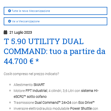
Tutte le news Meccanizzazione
Vai a Meccanizzazione
21 Luglio 2023
T 5.90 UTILITY DUAL
COMMAND: tuo a partire da
44.700 € *
Cos’è compreso nel prezzo indicato?
Allestimento
SMART
Motore
FPT Industrial
, 4 cilindri, 3,6 Litri con
sistema HI-
eSCR2™ sotto cofano
Trasmissione
Dual Command™ 24×24
con
Eco Drive™
Inversore elettroidraulico modulabile
Power Shuttle
con