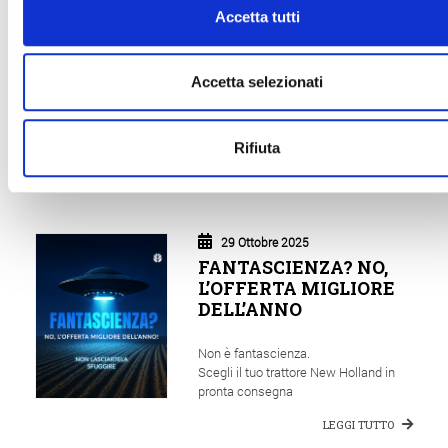
Accetta tutti
MACCHINE AGRICOLE
I nostri esperti del settore
meccanizzazione sono a disposizione
per tutti i chiarimenti e per consigliare
Accetta selezionati
le possibili strade da prendere.
Contatta gli uffici commerciali e vieni
nelle nostre agenzie sul territorio!
Rifiuta
LEGGI TUTTO
29 Ottobre 2025
FANTASCIENZA? NO,
L’OFFERTA MIGLIORE
DELL’ANNO
Non è fantascienza.
Scegli il tuo trattore New Holland in
pronta consegna
LEGGI TUTTO