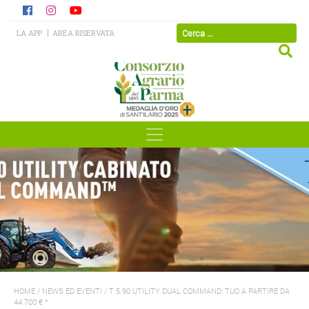
LA APP
AREA RISERVATA
HOME
/
NEWS ED EVENTI
/
T 5.90 UTILITY DUAL COMMAND: TUO A PARTIRE DA
44.700 € *