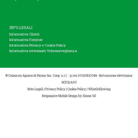
INFO LEGALI
Informativa Clienti
Informativa Fornitori
Informativa Privacy e Cookie Policy
Informativa interessati Videosorveglianza
© Consorzio Agrario di Parma Soc. Coop. a.r.l. - p.iva 00163810344 - fatturazione elettronica:
MZO2A0U
Note Legali
|
Privacy Policy
|
Cookie Policy
|
Whistleblowing
Responsive Mobile Design
by Xonne Srl