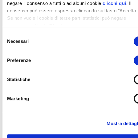
Immagine con finalità promozionali che non rappresenta
negare il consenso a tutti o ad alcuni cookie
clicchi qui
. Il
l’allestimento in promozione. IVA, contributo PFU e trasporto
consenso può essere espresso cliccando sul tasto "Accetta tu
esclusi.
Se non vuole i cookie di terze parti statistici può negare il
consenso sul tasto "Rifiuta".
Selezione
Necessari
del
consenso
Preferenze
Altre Notizie
Statistiche
Marketing
10 Febbraio 2026
Agevolazioni 2026 per
la meccanizzazione
agricola – CASE IH
Mostra dettagl
AGEVOLAZIONI 2026 PER LE