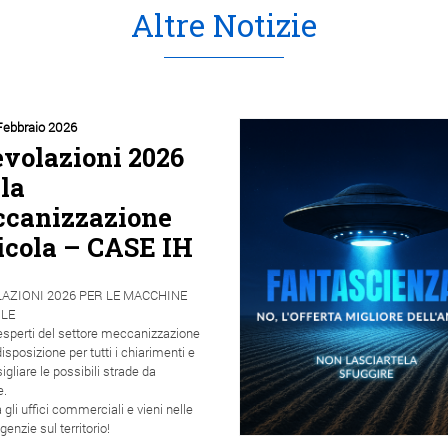
Altre Notizie
Febbraio 2026
volazioni 2026
 la
canizzazione
icola – CASE IH
AZIONI 2026 PER LE MACCHINE
LE
 esperti del settore meccanizzazione
isposizione per tutti i chiarimenti e
igliare le possibili strade da
e.
 gli uffici commerciali e vieni nelle
genzie sul territorio!