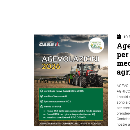
10 
Age
per
mec
agr
AGEVOL
AGRICO
I nostri
sono a d
per cons
prender
Contatta
nostre a