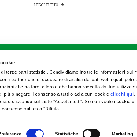
LEGGI TUTTO
DIVISIONI
Agricoltura
Meccanizzazione
 cookie
Zootecnia
 di terze parti statistici. Condividiamo inoltre le informazioni sul
Stoccaggio e commercializzazione
prodotti agricoli
to con i partner che si occupano di analisi dei dati web i quali potr
Garden e petfood
azioni che ha fornito loro o che hanno raccolto dal tuo utilizzo su
Prodotti alimentari
i più o negare il consenso a tutti o ad alcuni cookie
clicchi qui
. 
Prodotti assicurativi
Magazzini di stagionatura
so cliccando sul tasto "Accetta tutti". Se non vuole i cookie di
il consenso sul tasto "Rifiuta".
Agrario di Parma Soc. Coop. a.r.l. - p.iva 00163810344 - fatturazione elettro
Note Legali
|
Privacy Policy
|
Cookie Policy
|
Whistleblowing
Preferenze
Statistiche
Marketing