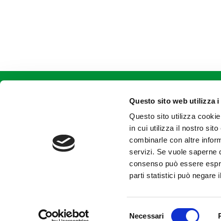
CONTATTACI
Consorzio Agrario di Parma Soc.
Coop.
Questo sito web utilizza i
Str. dei Mercati, 17 - Parma (PR)
Questo sito utilizza cookie
tel +39.0521.9281
fax +39.0521.928202
in cui utilizza il nostro si
combinarle con altre inform
servizi. Se vuole saperne d
consenso può essere espres
parti statistici può negare 
© Consorzio 
Selezione
Necessari