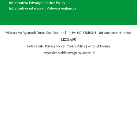
Informativa Privacy e Cookie Policy
Informativa interessati Videosorveglianza
© Consorzio Agrario di Parma Soc. Coop. a.r.l. - p.iva 00163810344 - fatturazione elettronica:
MZO2A0U
Note Legali
|
Privacy Policy
|
Cookie Policy
|
Whistleblowing
Responsive Mobile Design
by Xonne Srl