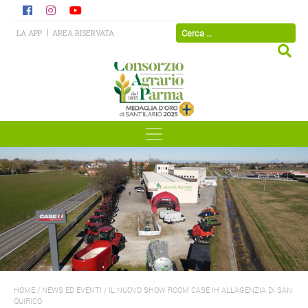
LA APP
AREA RISERVATA
HOME
/
NEWS ED EVENTI
/
IL NUOVO SHOW ROOM CASE IH ALL’AGENZIA DI SAN
QUIRICO