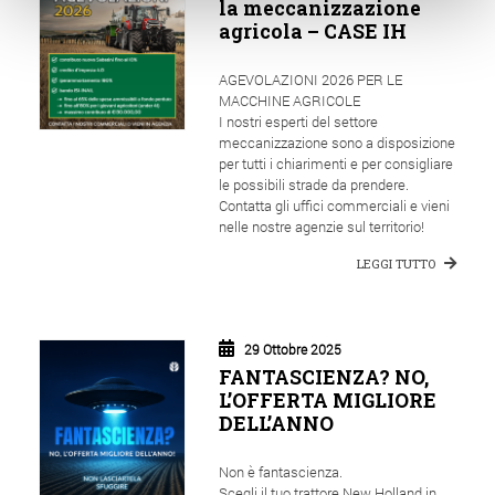
la meccanizzazione
agricola – CASE IH
AGEVOLAZIONI 2026 PER LE
MACCHINE AGRICOLE
I nostri esperti del settore
meccanizzazione sono a disposizione
per tutti i chiarimenti e per consigliare
le possibili strade da prendere.
Contatta gli uffici commerciali e vieni
nelle nostre agenzie sul territorio!
LEGGI TUTTO
29 Ottobre 2025
FANTASCIENZA? NO,
L’OFFERTA MIGLIORE
DELL’ANNO
Non è fantascienza.
Scegli il tuo trattore New Holland in