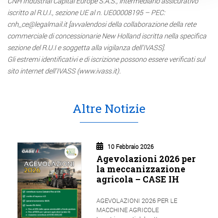
CNH Industrial Capital Europe S.A.S., intermediario assicurativo
iscritto al R.U.I., sezione UE al n. UE00008195 – PEC:
cnh_ce@legalmail.it [avvalendosi della collaborazione della rete
commerciale di concessionarie New Holland iscritta nella specifica
sezione del R.U.I e soggetta alla vigilanza dell’IVASS].
Gli estremi identificativi e di iscrizione possono essere verificati sul
sito internet dell’IVASS (www.ivass.it).
Altre Notizie
10 Febbraio 2026
Agevolazioni 2026 per
la meccanizzazione
agricola – CASE IH
AGEVOLAZIONI 2026 PER LE
MACCHINE AGRICOLE