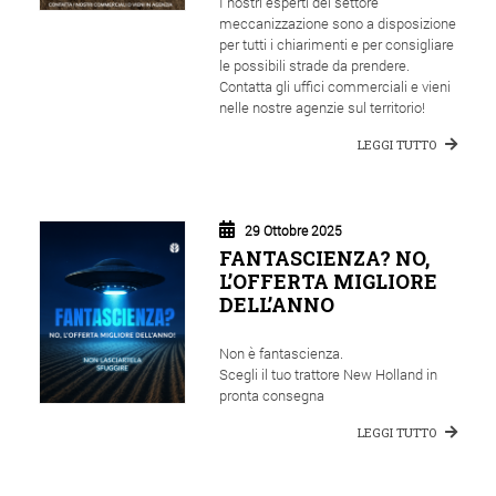
I nostri esperti del settore
meccanizzazione sono a disposizione
per tutti i chiarimenti e per consigliare
le possibili strade da prendere.
Contatta gli uffici commerciali e vieni
nelle nostre agenzie sul territorio!
LEGGI TUTTO
29 Ottobre 2025
FANTASCIENZA? NO,
L’OFFERTA MIGLIORE
DELL’ANNO
Non è fantascienza.
Scegli il tuo trattore New Holland in
pronta consegna
LEGGI TUTTO