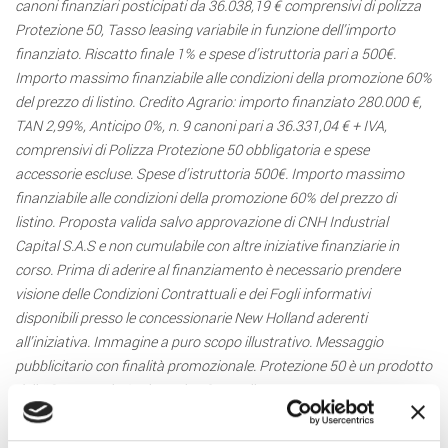
canoni finanziari posticipati da 36.038,19 € comprensivi di polizza
Protezione 50, Tasso leasing variabile in funzione dell’importo
finanziato. Riscatto finale 1% e spese d’istruttoria pari a 500€.
Importo massimo finanziabile alle condizioni della promozione 60%
del prezzo di listino. Credito Agrario: importo finanziato 280.000 €,
TAN 2,99%, Anticipo 0%, n. 9 canoni pari a 36.331,04 € + IVA,
comprensivi di Polizza Protezione 50 obbligatoria e spese
accessorie escluse. Spese d’istruttoria 500€. Importo massimo
finanziabile alle condizioni della promozione 60% del prezzo di
listino. Proposta valida salvo approvazione di CNH Industrial
Capital S.A.S e non cumulabile con altre iniziative finanziarie in
corso. Prima di aderire al finanziamento è necessario prendere
visione delle Condizioni Contrattuali e dei Fogli informativi
disponibili presso le concessionarie New Holland aderenti
all’iniziativa. Immagine a puro scopo illustrativo. Messaggio
pubblicitario con finalità promozionale. Protezione 50 è un prodotto
della Compagnia Assicurativa Generali.
Prima della sottoscrizione leggere i SET INFORMATIVI disponibili
sul sito: