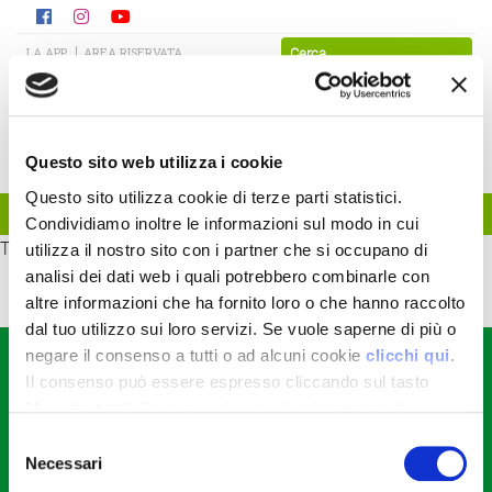
LA APP
AREA RISERVATA
Questo sito web utilizza i cookie
Questo sito utilizza cookie di terze parti statistici.
Condividiamo inoltre le informazioni sul modo in cui
TEST
utilizza il nostro sito con i partner che si occupano di
analisi dei dati web i quali potrebbero combinarle con
altre informazioni che ha fornito loro o che hanno raccolto
dal tuo utilizzo sui loro servizi. Se vuole saperne di più o
negare il consenso a tutti o ad alcuni cookie
clicchi qui
.
CONTATTACI
Il consenso può essere espresso cliccando sul tasto
Consorzio Agrario di Parma Soc. Coop.
"Accetta tutti". Se non vuole i cookie di terze parti
Str. dei Mercati, 17 - Parma (PR)
tel +39.0521.9281
statistici può negare il consenso sul tasto "Rifiuta".
Selezione
fax +39.0521.928202
Necessari
del