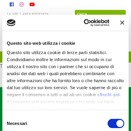
LA APP
AREA RISERVATA
Questo sito web utilizza i cookie
Questo sito utilizza cookie di terze parti statistici.
Condividiamo inoltre le informazioni sul modo in cui
TEST
utilizza il nostro sito con i partner che si occupano di
analisi dei dati web i quali potrebbero combinarle con
altre informazioni che ha fornito loro o che hanno raccolto
dal tuo utilizzo sui loro servizi. Se vuole saperne di più o
negare il consenso a tutti o ad alcuni cookie
clicchi qui
.
CONTATTACI
Il consenso può essere espresso cliccando sul tasto
Consorzio Agrario di Parma Soc. Coop.
"Accetta tutti". Se non vuole i cookie di terze parti
Str. dei Mercati, 17 - Parma (PR)
tel +39.0521.9281
statistici può negare il consenso sul tasto "Rifiuta".
Selezione
fax +39.0521.928202
Necessari
del