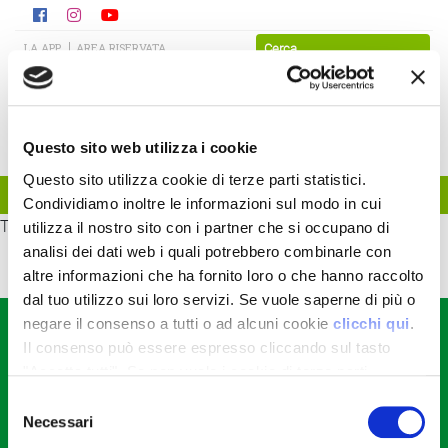
LA APP
AREA RISERVATA
Questo sito web utilizza i cookie
Questo sito utilizza cookie di terze parti statistici.
Condividiamo inoltre le informazioni sul modo in cui
TEST
utilizza il nostro sito con i partner che si occupano di
analisi dei dati web i quali potrebbero combinarle con
altre informazioni che ha fornito loro o che hanno raccolto
dal tuo utilizzo sui loro servizi. Se vuole saperne di più o
negare il consenso a tutti o ad alcuni cookie
clicchi qui
.
CONTATTACI
Il consenso può essere espresso cliccando sul tasto
Consorzio Agrario di Parma Soc. Coop.
"Accetta tutti". Se non vuole i cookie di terze parti
Str. dei Mercati, 17 - Parma (PR)
tel +39.0521.9281
statistici può negare il consenso sul tasto "Rifiuta".
Selezione
fax +39.0521.928202
Necessari
del