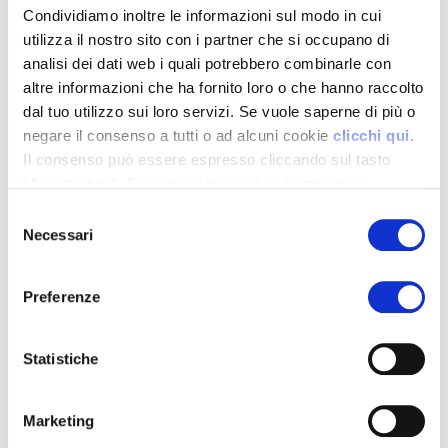
Condividiamo inoltre le informazioni sul modo in cui
utilizza il nostro sito con i partner che si occupano di
30 Luglio 2026
Le nostre super offerte
analisi dei dati web i quali potrebbero combinarle con
dal 30 luglio all’11
altre informazioni che ha fornito loro o che hanno raccolto
agosto!
dal tuo utilizzo sui loro servizi. Se vuole saperne di più o
negare il consenso a tutti o ad alcuni cookie
clicchi qui
.
Vieni a trovarci nei nostri market di
Il consenso può essere espresso cliccando sul tasto
Bardi (viale Vittorio Veneto, 8),
"Accetta tutti". Se non vuole i cookie di terze parti
Pellegrino (strada Provinciale, 1),
statistici può negare il consenso sul tasto "Rifiuta".
Sissa (via Cavanna, 4), Varsi (via alla
Selezione
Rocca, 29), Bedonia (via dello Sport,
Necessari
del
3), Berceto (via mons. Lucchi, 37),
consenso
Borgotaro (via Ungheria, 11), Busseto
(l.go Affò, 6/8), Zibello (via Boni, 19) e
Preferenze
Capoponte (str. Massese, 6)!
LEGGI TUTTO
Statistiche
16 Luglio 2026
Marketing
Le nostre super offerte