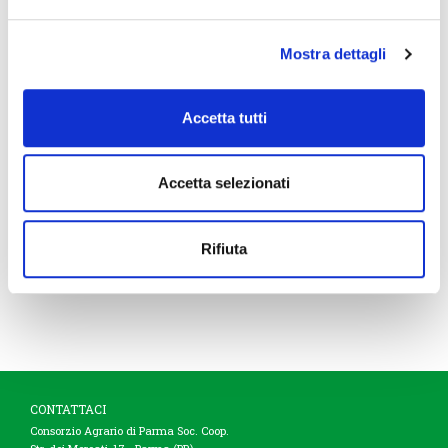
dal 16 al 29 luglio
Mostra dettagli
Vieni a trovarci nei nostri market di
Bardi (viale Vittorio Veneto, 8),
Pellegrino (strada Provinciale, 1),
Sissa (via Cavanna, 4), Varsi (via alla
Accetta tutti
Rocca, 29), Bedonia (via dello Sport,
3), Berceto (via mons. Lucchi, 37),
Borgotaro (via Ungheria, 11), Busseto
Accetta selezionati
(l.go Affò, 6/8), Zibello (via Boni, 19) e
Capoponte (str. Massese, 6)!
LEGGI TUTTO
Rifiuta
CONTATTACI
Consorzio Agrario di Parma Soc. Coop.