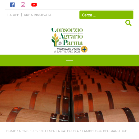
LA APP
AREA RISERVATA
HOME
/
NEWS ED EVENTI
/
SENZA CATEGORIA
/
LAMBRUSCO REGGIANO DOP