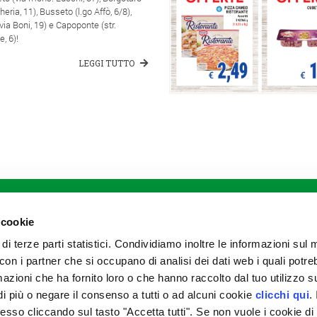
heria, 11), Busseto (l.go Affò, 6/8),
(via Boni, 19) e Capoponte (str.
, 6)!
LEGGI TUTTO
DIVISIONI
Agricoltura
Meccanizzazione
 cookie
Zootecnia
 di terze parti statistici. Condividiamo inoltre le informazioni sul
Stoccaggio e commercializzazione
prodotti agricoli
to con i partner che si occupano di analisi dei dati web i quali potr
Garden e petfood
azioni che ha fornito loro o che hanno raccolto dal tuo utilizzo su
Prodotti alimentari
i più o negare il consenso a tutti o ad alcuni cookie
clicchi qui
. 
Prodotti assicurativi
Magazzini di stagionatura
so cliccando sul tasto "Accetta tutti". Se non vuole i cookie di