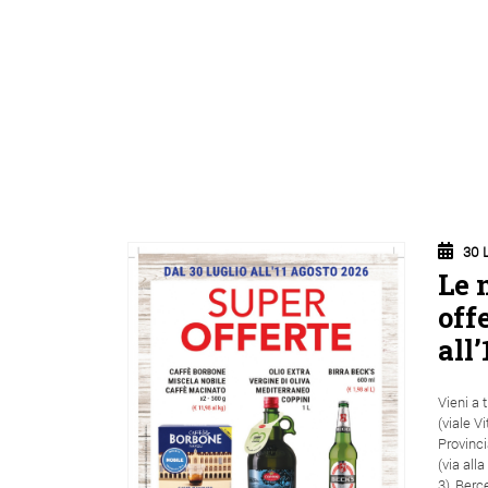
30 
Le 
off
all’
Vieni a 
(viale V
Provinci
(via all
3), Berc