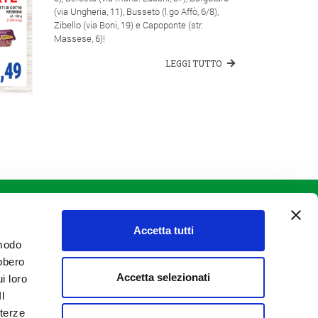
(via Ungheria, 11), Busseto (l.go Affò, 6/8),
Zibello (via Boni, 19) e Capoponte (str.
Massese, 6)!
LEGGI TUTTO
INFO LEGALI
Informativa Clienti
Informativa Fornitori
Accetta tutti
Informativa Privacy e Cookie Policy
 modo
Informativa interessati
Videosorveglianza
ebbero
Accetta selezionati
i loro
Il
 terze