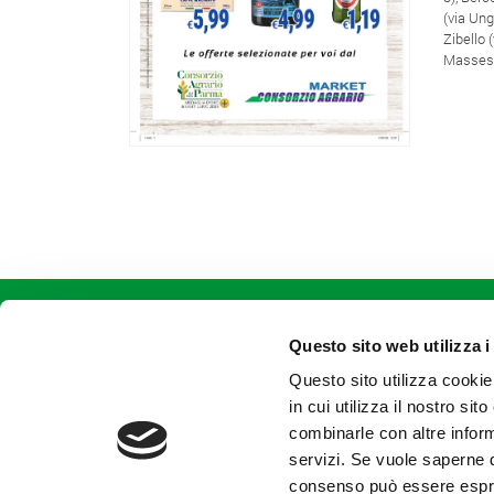
(via Ung
Zibello 
Massese
CONTATTACI
Consorzio Agrario di Parma Soc.
Coop.
Questo sito web utilizza i
Str. dei Mercati, 17 - Parma (PR)
Questo sito utilizza cookie
tel +39.0521.9281
fax +39.0521.928202
in cui utilizza il nostro si
combinarle con altre inform
servizi. Se vuole saperne d
consenso può essere espres