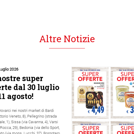
Altre Notizie
Luglio 2026
nostre super
erte dal 30 luglio
11 agosto!
trovarci nei nostri market di Bardi
ittorio Veneto, 8), Pellegrino (strada
ale, 1), Sissa (via Cavanna, 4), Varsi
a Rocca, 29), Bedonia (via dello Sport,
eto (via mons. Lucchi, 37), Borgotaro