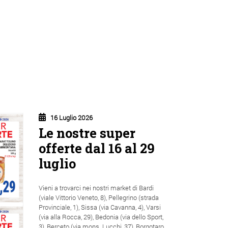
16 Luglio 2026
Le nostre super
offerte dal 16 al 29
luglio
Vieni a trovarci nei nostri market di Bardi
(viale Vittorio Veneto, 8), Pellegrino (strada
Provinciale, 1), Sissa (via Cavanna, 4), Varsi
(via alla Rocca, 29), Bedonia (via dello Sport,
3), Berceto (via mons. Lucchi, 37), Borgotaro