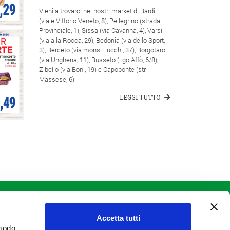
Vieni a trovarci nei nostri market di Bardi
(viale Vittorio Veneto, 8), Pellegrino (strada
Provinciale, 1), Sissa (via Cavanna, 4), Varsi
(via alla Rocca, 29), Bedonia (via dello Sport,
3), Berceto (via mons. Lucchi, 37), Borgotaro
(via Ungheria, 11), Busseto (l.go Affò, 6/8),
Zibello (via Boni, 19) e Capoponte (str.
Massese, 6)!
LEGGI TUTTO
INFO LEGALI
Informativa Clienti
Informativa Fornitori
Accetta tutti
Informativa Privacy e Cookie Policy
 modo
Informativa interessati