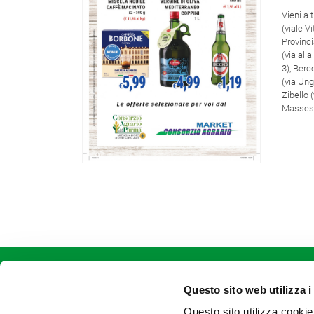
Vieni a 
(viale V
Provinci
(via all
3), Berc
(via Ung
Zibello 
Massese
CONTATTACI
Consorzio Agrario di Parma Soc.
Coop.
Questo sito web utilizza i
Str. dei Mercati, 17 - Parma (PR)
Questo sito utilizza cookie
tel +39.0521.9281