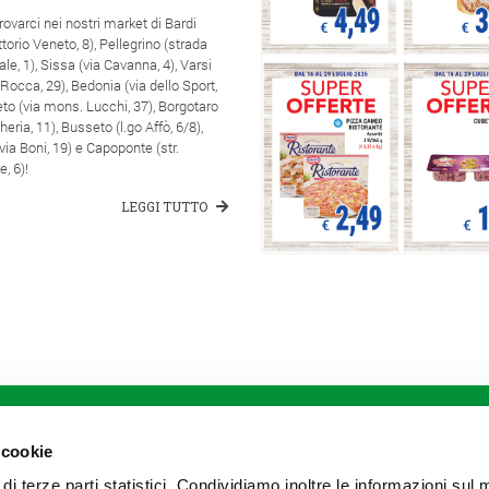
trovarci nei nostri market di Bardi
ittorio Veneto, 8), Pellegrino (strada
ale, 1), Sissa (via Cavanna, 4), Varsi
a Rocca, 29), Bedonia (via dello Sport,
eto (via mons. Lucchi, 37), Borgotaro
heria, 11), Busseto (l.go Affò, 6/8),
(via Boni, 19) e Capoponte (str.
, 6)!
LEGGI TUTTO
DIVISIONI
Agricoltura
Meccanizzazione
 cookie
Zootecnia
 di terze parti statistici. Condividiamo inoltre le informazioni sul
Stoccaggio e commercializzazione