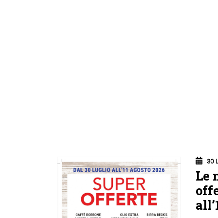
30 
Le 
off
all’