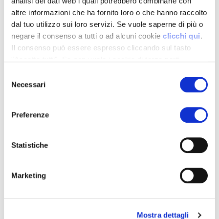
analisi dei dati web i quali potrebbero combinarle con
altre informazioni che ha fornito loro o che hanno raccolto
dal tuo utilizzo sui loro servizi. Se vuole saperne di più o
negare il consenso a tutti o ad alcuni cookie
clicchi qui
.
Il consenso può essere espresso cliccando sul tasto
"Accetta tutti". Se non vuole i cookie di terze parti
statistici può negare il consenso sul tasto "Rifiuta".
Selezione
Necessari
del
consenso
Preferenze
Altre Notizie
Statistiche
Marketing
30 Luglio 2026
Le nostre super offerte
dal 30 luglio all’11
agosto!
Mostra dettagli