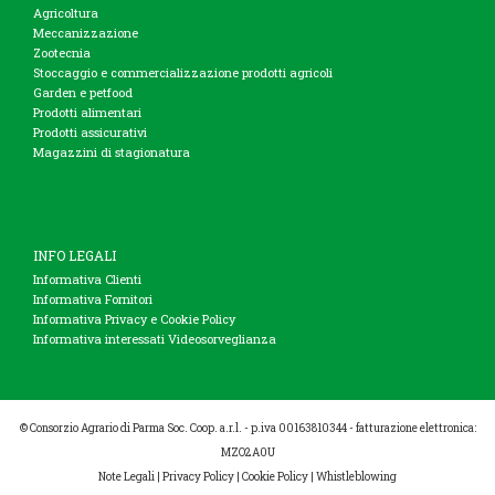
Agricoltura
Meccanizzazione
Zootecnia
Stoccaggio e commercializzazione prodotti agricoli
Garden e petfood
Prodotti alimentari
Prodotti assicurativi
Magazzini di stagionatura
INFO LEGALI
Informativa Clienti
Informativa Fornitori
Informativa Privacy e Cookie Policy
Informativa interessati Videosorveglianza
© Consorzio Agrario di Parma Soc. Coop. a.r.l. - p.iva 00163810344 - fatturazione elettronica:
MZO2A0U
Note Legali
|
Privacy Policy
|
Cookie Policy
|
Whistleblowing