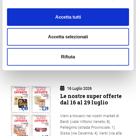
Vieni a trovarci nei nostri market di
Bardi (viale Vittorio Veneto, 8),
Accetta tutti
Pellegrino (strada Provinciale, 1),
Sissa (via Cavanna, 4), Varsi (via alla
Rocca, 29), Bedonia (via dello Sport,
Accetta selezionati
3), Berceto (via mons. Lucchi, 37),
Borgotaro (via Ungheria, 11), Busseto
(l.go Affò, 6/8), Zibello (via Boni, 19) e
Capoponte (str. Massese, 6)!
Rifiuta
LEGGI TUTTO
16 Luglio 2026
Le nostre super offerte
dal 16 al 29 luglio
Vieni a trovarci nei nostri market di
Bardi (viale Vittorio Veneto, 8),
Pellegrino (strada Provinciale, 1),
Sissa (via Cavanna, 4), Varsi (via alla