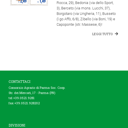
Rocca, 29), Bedonia (via dello Sport,
3), Berceto (via mons. Lucchi, 37),
Borgotaro (via Ungheria, 11), Busseto
(l.go Affò, 6/8), Zibello (via Boni, 19) e
Capoponte (str. Massese, 6)!
LEGGI TUTTO
CONTATTACI
Consorzio Agrario di Parma Soc. Coop.
Str. dei Mercati, 17 - Parma (PR)
tel +39.0521.9281
fax +39.0521.928202
DIVISIONI