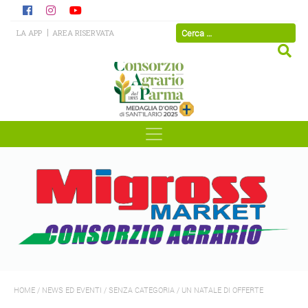
LA APP
AREA RISERVATA
HOME
/
NEWS ED EVENTI
/
SENZA CATEGORIA
/
UN NATALE DI OFFERTE