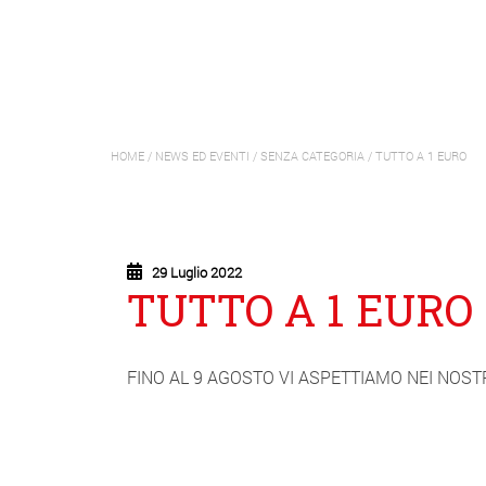
HOME
/
NEWS ED EVENTI
/
SENZA CATEGORIA
/
TUTTO A 1 EURO
29 Luglio 2022
TUTTO A 1 EURO
FINO AL 9 AGOSTO VI ASPETTIAMO NEI NOST