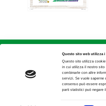
CONTATTACI
Consorzio Agrario di Parma Soc.
Coop.
Questo sito web utilizza i
Str. dei Mercati, 17 - Parma (PR)
Questo sito utilizza cookie
tel +39.0521.9281
fax +39.0521.928202
in cui utilizza il nostro si
combinarle con altre inform
servizi. Se vuole saperne d
consenso può essere espres
parti statistici può negare 
© Consorzio 