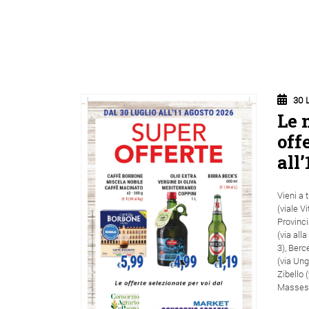
30 
Le 
off
all’
Vieni a 
(viale V
Provinci
(via all
3), Berc
(via Ung
Zibello 
Massese