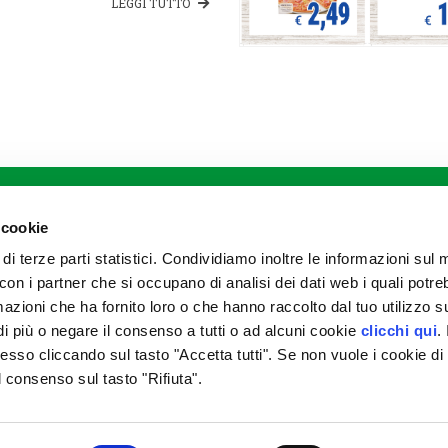
LEGGI TUTTO
DIVISIONI
Agricoltura
Meccanizzazione
 cookie
Zootecnia
 di terze parti statistici. Condividiamo inoltre le informazioni sul
Stoccaggio e commercializzazione
prodotti agricoli
to con i partner che si occupano di analisi dei dati web i quali potr
Garden e petfood
azioni che ha fornito loro o che hanno raccolto dal tuo utilizzo su
Prodotti alimentari
i più o negare il consenso a tutti o ad alcuni cookie
clicchi qui
. 
Prodotti assicurativi
Magazzini di stagionatura
so cliccando sul tasto "Accetta tutti". Se non vuole i cookie di
il consenso sul tasto "Rifiuta".
Agrario di Parma Soc. Coop. a.r.l. - p.iva 00163810344 - fatturazione elettro