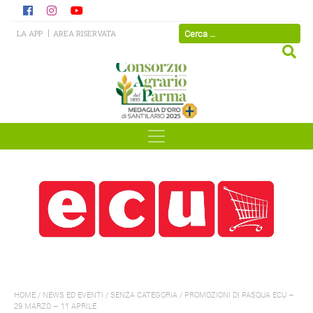
LA APP
AREA RISERVATA
HOME
/
NEWS ED EVENTI
/
SENZA CATEGORIA
/
PROMOZIONI DI PASQUA ECU –
29 MARZO – 11 APRILE