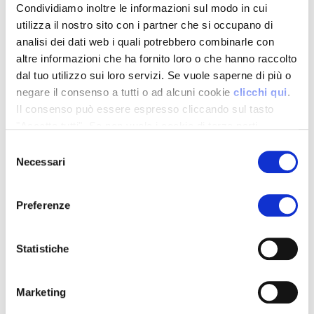
Condividiamo inoltre le informazioni sul modo in cui
utilizza il nostro sito con i partner che si occupano di
analisi dei dati web i quali potrebbero combinarle con
altre informazioni che ha fornito loro o che hanno raccolto
dal tuo utilizzo sui loro servizi. Se vuole saperne di più o
negare il consenso a tutti o ad alcuni cookie
clicchi qui
.
Il consenso può essere espresso cliccando sul tasto
"Accetta tutti". Se non vuole i cookie di terze parti
statistici può negare il consenso sul tasto "Rifiuta".
Selezione
Necessari
del
consenso
Preferenze
Statistiche
Altre Notizie
Marketing