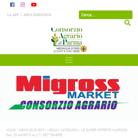
LA APP
AREA RISERVATA
HOME
/
NEWS ED EVENTI
/
SENZA CATEGORIA
/
LE SUPER OFFERTE MIGROSS
DAL 29 AGOSTO ALL’11 SETTEMBRE