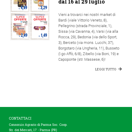
dal 16 al 29 luglio
Vieni a trovarci nei nostri market di
Bardi (viale Vittorio Veneto, 8),
Pellegrino (strada Provinciale, 1),
Sissa (via Cavanna, 4), Varsi (via alla
Rocca, 29), Bedonia (via dello Sport,
3), Berceto (via mons. Lucchi, 37),
Borgotaro (via Ungheria, 11), Busseto
(l.go Affò, 6/8), Zibello (via Boni, 19) e
Capoponte (str. Massese, 6)!
LEGGI TUTTO
CONTATTACI
Consorzio Agrario di Parma Soc. Coop.
Str. dei Mercati, 17 - Parma (PR)