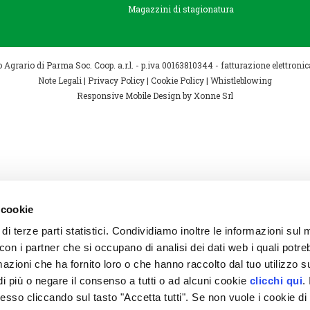
Magazzini di stagionatura
Agrario di Parma Soc. Coop. a.r.l. - p.iva 00163810344 - fatturazione elettro
Note Legali
|
Privacy Policy
|
Cookie Policy
|
Whistleblowing
Responsive Mobile Design
by Xonne Srl
 cookie
 di terze parti statistici. Condividiamo inoltre le informazioni sul
to con i partner che si occupano di analisi dei dati web i quali potr
azioni che ha fornito loro o che hanno raccolto dal tuo utilizzo su
i più o negare il consenso a tutti o ad alcuni cookie
clicchi qui
. 
so cliccando sul tasto "Accetta tutti". Se non vuole i cookie di