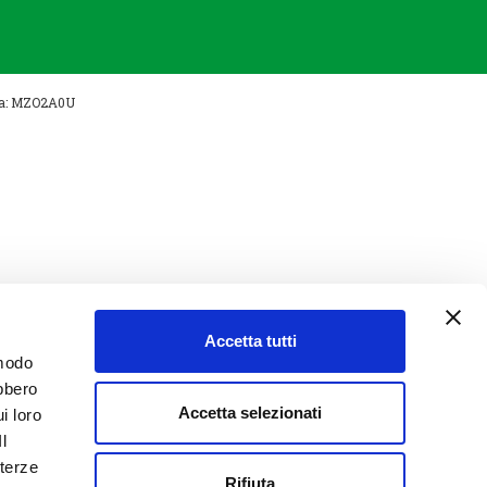
nica: MZO2A0U
Accetta tutti
 modo
ebbero
Accetta selezionati
i loro
Il
 terze
Rifiuta