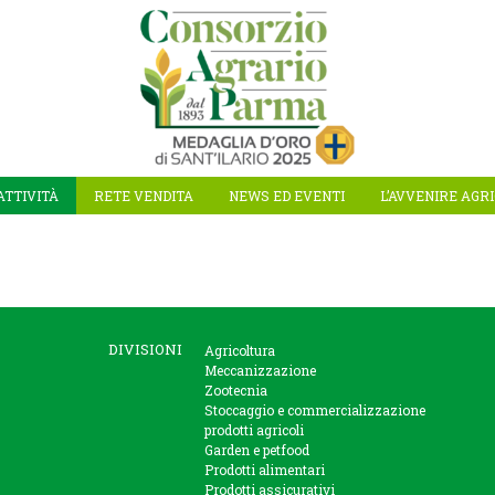
ATTIVITÀ
RETE VENDITA
NEWS ED EVENTI
L’AVVENIRE AGR
DIVISIONI
Agricoltura
Meccanizzazione
Zootecnia
Stoccaggio e commercializzazione
prodotti agricoli
Garden e petfood
Prodotti alimentari
Prodotti assicurativi