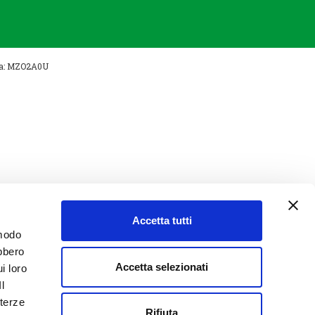
nica: MZO2A0U
Accetta tutti
 modo
ebbero
Accetta selezionati
i loro
Il
 terze
Rifiuta