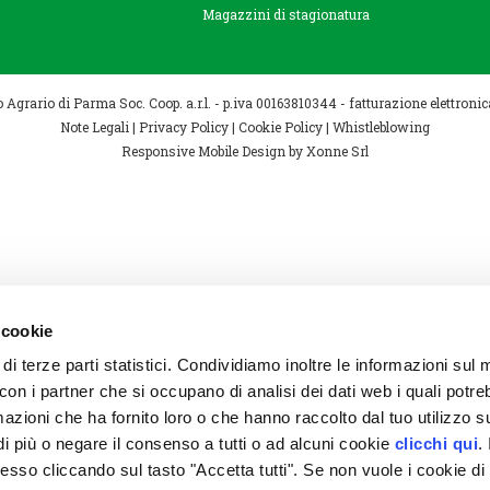
Magazzini di stagionatura
Agrario di Parma Soc. Coop. a.r.l. - p.iva 00163810344 - fatturazione elettro
Note Legali
|
Privacy Policy
|
Cookie Policy
|
Whistleblowing
Responsive Mobile Design
by Xonne Srl
 cookie
 di terze parti statistici. Condividiamo inoltre le informazioni sul
to con i partner che si occupano di analisi dei dati web i quali potr
azioni che ha fornito loro o che hanno raccolto dal tuo utilizzo su
i più o negare il consenso a tutti o ad alcuni cookie
clicchi qui
. 
so cliccando sul tasto "Accetta tutti". Se non vuole i cookie di