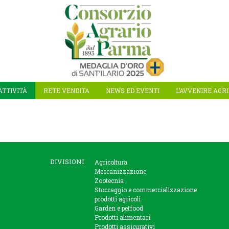
ATTIVITÀ
RETE VENDITA
NEWS ED EVENTI
L’AVVENIRE AGR
DIVISIONI
Agricoltura
Meccanizzazione
Zootecnia
Stoccaggio e commercializzazione
prodotti agricoli
Garden e petfood
Prodotti alimentari
Prodotti assicurativi