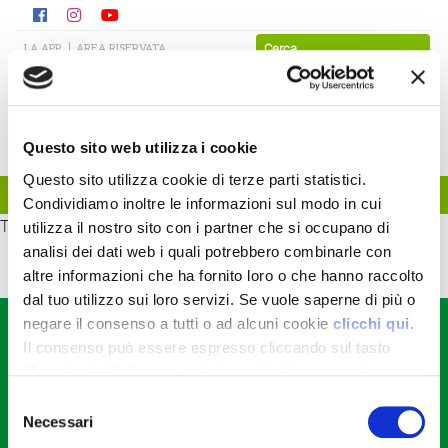
LA APP
AREA RISERVATA
Questo sito web utilizza i cookie
Questo sito utilizza cookie di terze parti statistici.
Condividiamo inoltre le informazioni sul modo in cui
TEST
utilizza il nostro sito con i partner che si occupano di
analisi dei dati web i quali potrebbero combinarle con
altre informazioni che ha fornito loro o che hanno raccolto
dal tuo utilizzo sui loro servizi. Se vuole saperne di più o
negare il consenso a tutti o ad alcuni cookie
clicchi qui
.
CONTATTACI
Il consenso può essere espresso cliccando sul tasto
Consorzio Agrario di Parma Soc. Coop.
"Accetta tutti". Se non vuole i cookie di terze parti
Str. dei Mercati, 17 - Parma (PR)
tel +39.0521.9281
statistici può negare il consenso sul tasto "Rifiuta".
Selezione
fax +39.0521.928202
Necessari
del