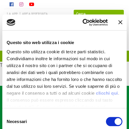
LA APP
AREA RISERVATA
Questo sito web utilizza i cookie
Questo sito utilizza cookie di terze parti statistici.
Condividiamo inoltre le informazioni sul modo in cui
TEST
utilizza il nostro sito con i partner che si occupano di
analisi dei dati web i quali potrebbero combinarle con
altre informazioni che ha fornito loro o che hanno raccolto
dal tuo utilizzo sui loro servizi. Se vuole saperne di più o
negare il consenso a tutti o ad alcuni cookie
clicchi qui
.
CONTATTACI
Il consenso può essere espresso cliccando sul tasto
Consorzio Agrario di Parma Soc. Coop.
"Accetta tutti". Se non vuole i cookie di terze parti
Str. dei Mercati, 17 - Parma (PR)
tel +39.0521.9281
statistici può negare il consenso sul tasto "Rifiuta".
Selezione
fax +39.0521.928202
Necessari
del