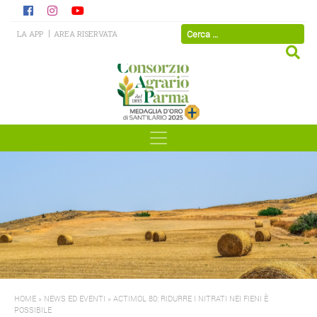
LA APP
AREA RISERVATA
HOME
»
NEWS ED EVENTI
»
ACTIMOL 80: RIDURRE I NITRATI NEI FIENI È
POSSIBILE