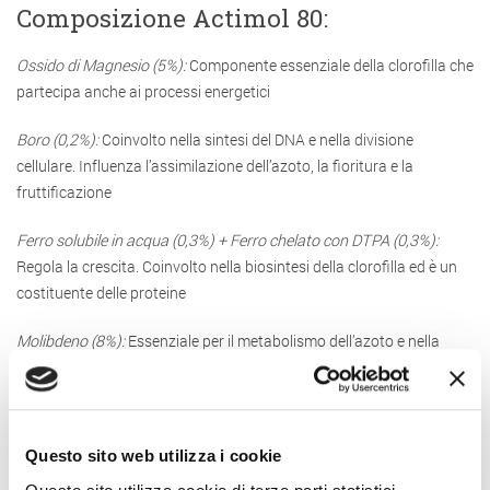
Composizione Actimol 80:
Ossido di Magnesio (5%):
Componente essenziale della clorofilla che
partecipa anche ai processi energetici
Boro (0,2%):
Coinvolto nella sintesi del DNA e nella divisione
cellulare. Influenza l’assimilazione dell’azoto, la fioritura e la
fruttificazione
Ferro solubile in acqua (0,3%) +
Ferro chelato con DTPA (0,3%):
Regola la crescita. Coinvolto nella biosintesi della clorofilla ed è un
costituente delle proteine
Molibdeno (8%):
Essenziale per il metabolismo dell’azoto e nella
riduzione dei nitrati
Complesso Organico
Questo sito web utilizza i cookie
Il Molibdeno in particolare è il microelemento cardine per la
riduzione dei nitrati in quanto interviene in diversi processi