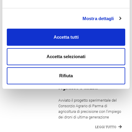
corrette tempistiche e ai giusti dosaggi
Mostra dettagli
Altre Notizie
Accetta tutti
14 Luglio 2026
All’azienda Cotti di
Accetta selezionati
Pilastro i nutrienti per
pomodoro e medica
arrivano dal cielo con
Rifiuta
il drone del Consorzio
Agrario Parma
Avviato il progetto sperimentale del
Consorzio Agrario di Parma di
agricoltura di precisione con l’impiego
dei droni di ultima generazione
LEGGI TUTTO