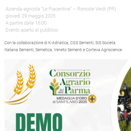
Azienda agricola “Le Piacentine” – Roncole Verdi (PR)
giovedì 29 maggio 2025
A partire dalle 16:00
Evento aperto al pubblico
Con la collaborazione di
K-Adriatica
,
CGS Sementi
,
SIS Società
Italiana Sementi
,
Semetica
, Veneto Sementi e
Corteva Agriscience.