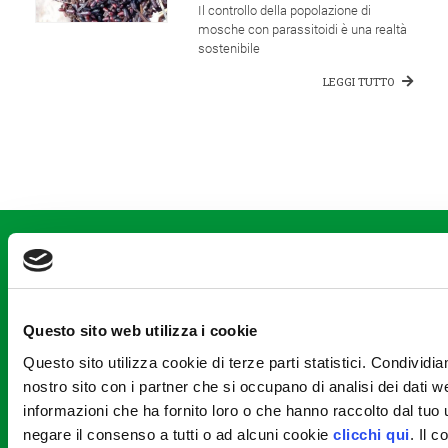
Il controllo della popolazione di
mosche con parassitoidi è una realtà
sostenibile
LEGGI TUTTO
CONTATTACI
Consorzio Agrario di Parma Soc. Coop.
Str. dei Mercati, 17 - Parma (PR)
tel +39.0521.9281
fax +39.0521.928202
Questo sito web utilizza i cookie
Questo sito utilizza cookie di terze parti statistici. Condividia
nostro sito con i partner che si occupano di analisi dei dati 
DIVISIONI
informazioni che ha fornito loro o che hanno raccolto dal tuo u
Agricoltura
negare il consenso a tutti o ad alcuni cookie
clicchi qui
. Il 
Meccanizzazione