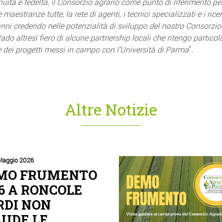
ità e fedeltà, il Consorzio agrario come punto di riferimento per 
maestranze tutte, la rete di agenti, i tecnici specializzati e i ric
i credendo nelle potenzialità di sviluppo del nostro Consorzio tr
ado altresì fiero di alcune partnership locali che ritengo partico
ei progetti messi in campo con l’Università di Parma
”.
Altre Notizie
Maggio 2026
MO FRUMENTO
6 A RONCOLE
RDI NON
LUDE LE