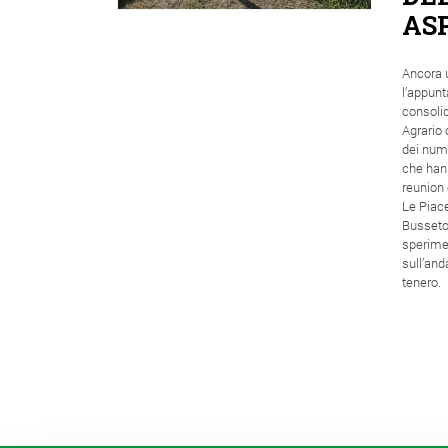
AS
Ancora 
l’appun
consolid
Agrario 
dei nume
che han
reunion 
Le Piace
Busseto 
sperime
sull’and
tenero.