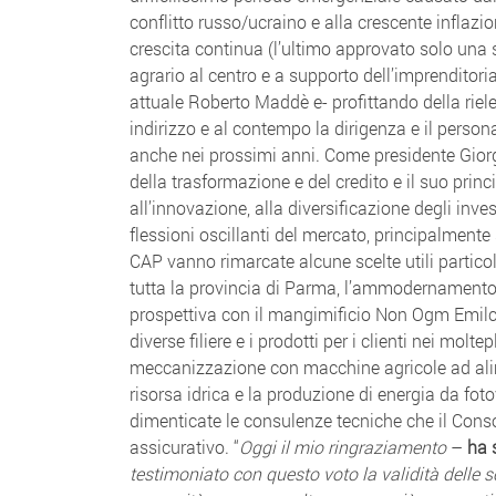
conflitto russo/ucraino e alla crescente inflazi
crescita continua (l’ultimo approvato solo una se
agrario al centro e a supporto dell’imprenditori
attuale Roberto Maddè e- profittando della riele
indirizzo e al contempo la dirigenza e il person
anche nei prossimi anni. Come presidente Giorgio
della trasformazione e del credito e il suo princ
all’innovazione, alla diversificazione degli inv
flessioni oscillanti del mercato, principalmente
CAP vanno rimarcate alcune scelte utili particol
tutta la provincia di Parma, l’ammodernamento
prospettiva con il mangimificio Non Ogm Emilcap
diverse filiere e i prodotti per i clienti nei moltep
meccanizzazione con macchine agricole ad alime
risorsa idrica e la produzione di energia da fo
dimenticate le consulenze tecniche che il Cons
assicurativo. “
Oggi il mio ringraziamento
–
ha 
testimoniato con questo voto la validità delle sc