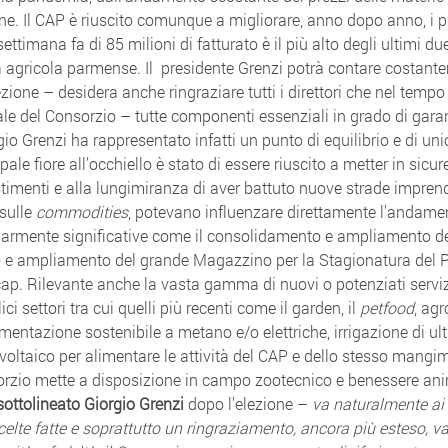
one. Il CAP è riuscito comunque a migliorare, anno dopo anno, i pr
ttimana fa di 85 milioni di fatturato è il più alto degli ultimi due
a agricola parmense. Il presidente Grenzi potrà contare costantem
zione – desidera anche ringraziare tutti i direttori che nel tempo 
ale del Consorzio – tutte componenti essenziali in grado di garanti
 Grenzi ha rappresentato infatti un punto di equilibrio e di unio
ipale fiore all’occhiello è stato di essere riuscito a metter in sic
estimenti e alla lungimiranza di aver battuto nuove strade imprend
 sulle
commodities
, potevano influenzare direttamente l’andam
armente significative come il consolidamento e ampliamento delle
 e ampliamento del grande Magazzino per la Stagionatura del P
. Rilevante anche la vasta gamma di nuovi o potenziati servizi of
lici settori tra cui quelli più recenti come il garden, il
petfood
, agr
ntazione sostenibile a metano e/o elettriche, irrigazione di u
tovoltaico per alimentare le attività del CAP e dello stesso mang
orzio mette a disposizione in campo zootecnico e benessere anim
sottolineato Giorgio Grenzi
dopo l’elezione –
va naturalmente ai
elte fatte e soprattutto un ringraziamento, ancora più esteso, va a