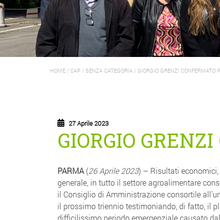
HOME
/
CAP
/
SENZA CATEGORIA
/
GIORGIO GRENZI CONFERMATO 
27 Aprile 2023
GIORGIO GRENZ
PARMA
(
26 Aprile 2023
) – Risultati economici,
generale, in tutto il settore agroalimentare co
il Consiglio di Amministrazione consortile all’
il prossimo triennio testimoniando, di fatto, il
difficilissimo periodo emergenziale causato dal