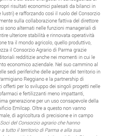
opri risultati economici palesati da bilanci in
 lustri) e rafforzando così il ruolo del Consorzio
ente sulla collaborazione fattiva del direttore
si sono alternati nelle funzioni manageriali di
re ulteriore stabilità e rinnovata operatività
ne tra il mondo agricolo, quello produttivo,
urezza il Consorzio Agrario di Parma grazie
itoriali redditizie anche nei momenti in cui le
ento economico aziendale. Nel suo cammino al
 sedi periferiche delle agenzie del territorio in
armigiano Reggiano e la partnership di
ferti per lo sviluppo dei singoli progetti nelle
ofarmaci e fertilizzanti meno impattanti,
ltima generazione per un uso consapevole della
imificio Emilcap. Oltre a questo non vanno
ale, di agricoltura di precisione e in campo
 Soci del Consorzio agrario che hanno
 tutto il territorio di Parma e alla sua