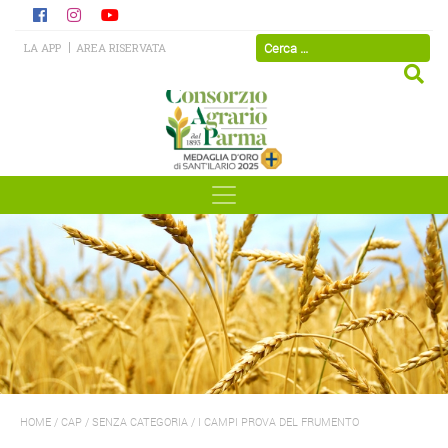
LA APP
AREA RISERVATA
HOME
/
CAP
/
SENZA CATEGORIA
/
I CAMPI PROVA DEL FRUMENTO