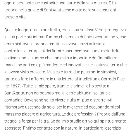
ogni albero potesse custodire una parte della sua musica. E fu
proprio nella quiete di Sant’Agata che molte delle sue creazioni
presero vita.
Questo luogo, rifugio prediletto, era lo spazio dove Verdi proteggeva
la sua parte più intima: l’uomo che amava definirsi «contadino », che
amministrava la propria tenuta, scavava pozzi artesiani,
controllava i terrapieni dei fiumi e sperimentava nuovi metodi di
coltivazione. Un uomo che non esitò a importare dall’Inghilterra
macchine agri-cole più moderne ed innovative, nella stessa terra che
lo aveva visto crescere. Musica e terra due passioni in simbiosi,
tanto da fargli affermare in una lettera all’intellettuale Corrado Ricci
nel 1897: «Tutte le mie opere, tranne le prime, le ho scritte a
Sant’Agata, non derogando mai alle mie abitudini solitarie e
contadine. Dove sono solito vivere, nulla mi può distrarre. Mi
ritempravo uscendo da solo, per le mie terre ed occupandomi col
massimo piacere di agricoltura. Le due professioni? Proprio dall’una
traggo la forza per l’altra. Se dal mio studio arrivo qui spiritualmente
spossato, l’intimo contatto con la natura, in particolare l’esercizio