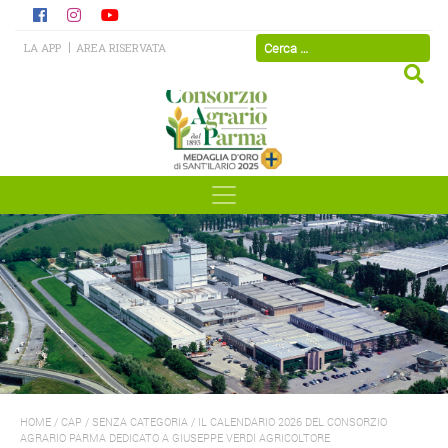
LA APP
AREA RISERVATA
HOME
/
CAP
/
SENZA CATEGORIA
/
IL CALENDARIO 2026 DEL CONSORZIO
AGRARIO PARMA DEDICATO A GIUSEPPE VERDI AGRICOLTORE