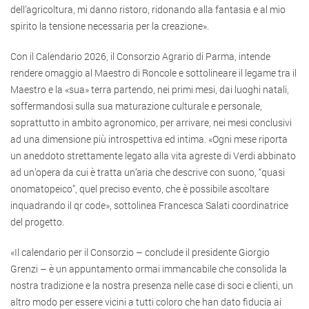
dell’agricoltura, mi danno ristoro, ridonando alla fantasia e al mio
spirito la tensione necessaria per la creazione».
Con il Calendario 2026, il Consorzio Agrario di Parma, intende
rendere omaggio al Maestro di Roncole e sottolineare il legame tra il
Maestro e la «sua» terra partendo, nei primi mesi, dai luoghi natali,
soffermandosi sulla sua maturazione culturale e personale,
soprattutto in ambito agronomico, per arrivare, nei mesi conclusivi
ad una dimensione più introspettiva ed intima. «Ogni mese riporta
un aneddoto strettamente legato alla vita agreste di Verdi abbinato
ad un’opera da cui è tratta un’aria che descrive con suono, “quasi
onomatopeico”, quel preciso evento, che è possibile ascoltare
inquadrando il qr code», sottolinea Francesca Salati coordinatrice
del progetto.
«Il calendario per il Consorzio – conclude il presidente Giorgio
Grenzi – è un appuntamento ormai immancabile che consolida la
nostra tradizione e la nostra presenza nelle case di soci e clienti, un
altro modo per essere vicini a tutti coloro che han dato fiducia ai