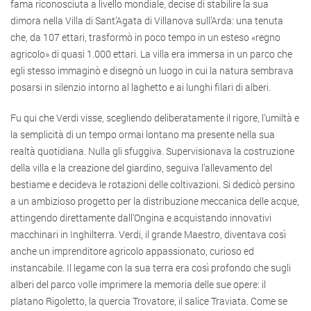
fama riconosciuta a livello mondiale, decise di stabilire la sua
dimora nella Villa di Sant’Agata di Villanova sull’Arda: una tenuta
che, da 107 ettari, trasformò in poco tempo in un esteso «regno
agricolo» di quasi 1.000 ettari. La villa era immersa in un parco che
egli stesso immaginò e disegnò un luogo in cui la natura sembrava
posarsi in silenzio intorno al laghetto e ai lunghi filari di alberi.
Fu qui che Verdi visse, scegliendo deliberatamente il rigore, l’umiltà e
la semplicità di un tempo ormai lontano ma presente nella sua
realtà quotidiana. Nulla gli sfuggiva. Supervisionava la costruzione
della villa e la creazione del giardino, seguiva l’allevamento del
bestiame e decideva le rotazioni delle coltivazioni. Si dedicò persino
a un ambizioso progetto per la distribuzione meccanica delle acque,
attingendo direttamente dall’Ongina e acquistando innovativi
macchinari in Inghilterra. Verdi, il grande Maestro, diventava così
anche un imprenditore agricolo appassionato, curioso ed
instancabile. Il legame con la sua terra era così profondo che sugli
alberi del parco volle imprimere la memoria delle sue opere: il
platano Rigoletto, la quercia Trovatore, il salice Traviata. Come se