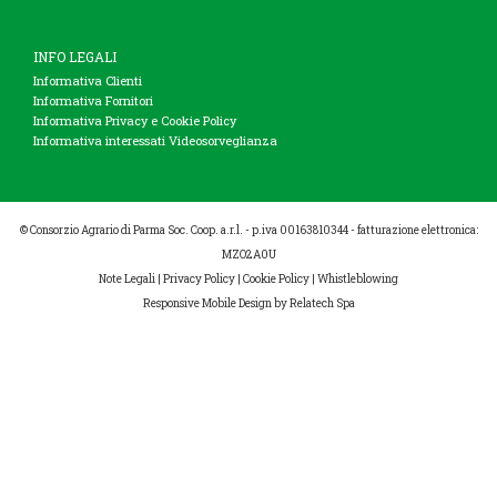
INFO LEGALI
Informativa Clienti
Informativa Fornitori
Informativa Privacy e Cookie Policy
Informativa interessati Videosorveglianza
© Consorzio Agrario di Parma Soc. Coop. a.r.l. - p.iva 00163810344 - fatturazione elettronica:
MZO2A0U
Note Legali
|
Privacy Policy
|
Cookie Policy
|
Whistleblowing
Responsive Mobile Design
by Relatech Spa