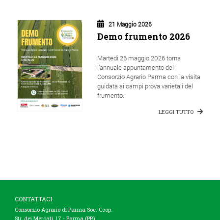
21 Maggio 2026
Demo frumento 2026
Martedì 26 maggio 2026 torna
l’annuale appuntamento del
Consorzio Agrario Parma con la visita
guidata ai campi prova varietali del
frumento.
LEGGI TUTTO
CONTATTACI
Consorzio Agrario di Parma Soc. Coop.
Str. dei Mercati, 17 - Parma (PR)