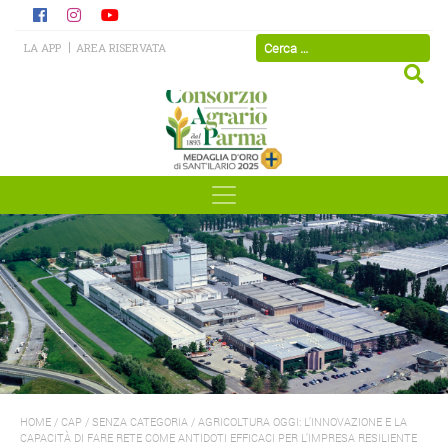
LA APP
AREA RISERVATA
HOME
/
CAP
/
SENZA CATEGORIA
/
AGRICOLTURA OGGI: L’INNOVAZIONE E LA
CAPACITÀ DI FARE RETE COME ANTIDOTI EFFICACI PER L’IMPRESA RESILIENTE