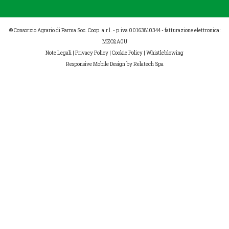
© Consorzio Agrario di Parma Soc. Coop. a.r.l. - p.iva 00163810344 - fatturazione elettronica:
MZO2A0U
Note Legali
|
Privacy Policy
|
Cookie Policy
|
Whistleblowing
Responsive Mobile Design
by Relatech Spa