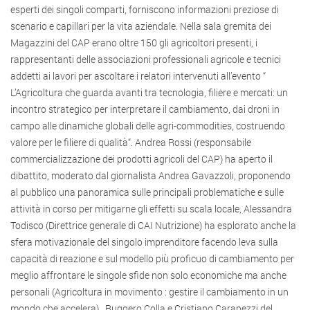
esperti dei singoli comparti, forniscono informazioni preziose di
scenario e capillari per la vita aziendale. Nella sala gremita dei
Magazzini del CAP erano oltre 150 gli agricoltori presenti, i
rappresentanti delle associazioni professionali agricole e tecnici
addetti ai lavori per ascoltare i relatori intervenuti all’evento “
L’Agricoltura che guarda avanti tra tecnologia, filiere e mercati: un
incontro strategico per interpretare il cambiamento, dai droni in
campo alle dinamiche globali delle agri-commodities, costruendo
valore per le filiere di qualità“. Andrea Rossi (responsabile
commercializzazione dei prodotti agricoli del CAP) ha aperto il
dibattito, moderato dal giornalista Andrea Gavazzoli, proponendo
al pubblico una panoramica sulle principali problematiche e sulle
attività in corso per mitigarne gli effetti su scala locale, Alessandra
Todisco (Direttrice generale di CAI Nutrizione) ha esplorato anche la
sfera motivazionale del singolo imprenditore facendo leva sulla
capacità di reazione e sul modello più proficuo di cambiamento per
meglio affrontare le singole sfide non solo economiche ma anche
personali (Agricoltura in movimento : gestire il cambiamento in un
mondo che accelera) , Ruggero Colla e Cristiano Carapezzi del