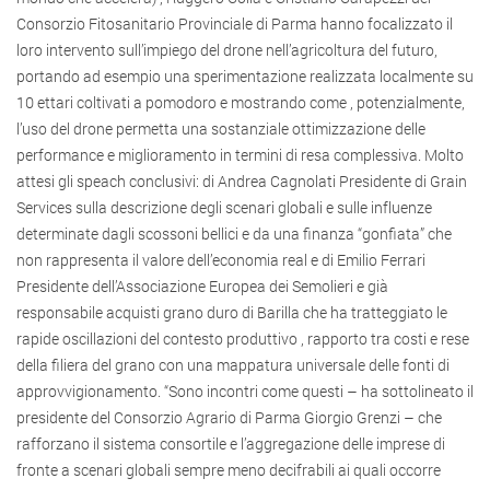
Consorzio Fitosanitario Provinciale di Parma hanno focalizzato il
loro intervento sull’impiego del drone nell’agricoltura del futuro,
portando ad esempio una sperimentazione realizzata localmente su
10 ettari coltivati a pomodoro e mostrando come , potenzialmente,
l’uso del drone permetta una sostanziale ottimizzazione delle
performance e miglioramento in termini di resa complessiva. Molto
attesi gli speach conclusivi: di Andrea Cagnolati Presidente di Grain
Services sulla descrizione degli scenari globali e sulle influenze
determinate dagli scossoni bellici e da una finanza “gonfiata” che
non rappresenta il valore dell’economia real e di Emilio Ferrari
Presidente dell’Associazione Europea dei Semolieri e già
responsabile acquisti grano duro di Barilla che ha tratteggiato le
rapide oscillazioni del contesto produttivo , rapporto tra costi e rese
della filiera del grano con una mappatura universale delle fonti di
approvvigionamento. “Sono incontri come questi – ha sottolineato il
presidente del Consorzio Agrario di Parma Giorgio Grenzi – che
rafforzano il sistema consortile e l’aggregazione delle imprese di
fronte a scenari globali sempre meno decifrabili ai quali occorre