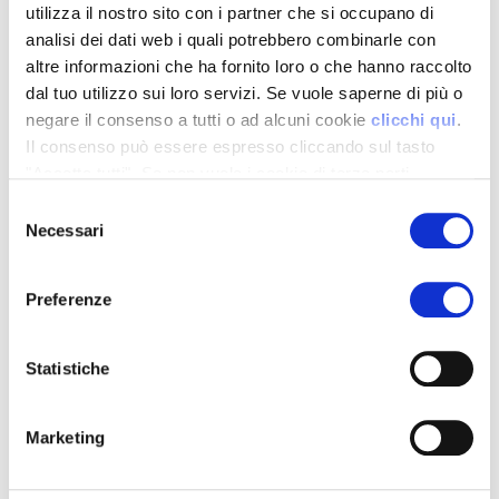
2026 A RONCOLE
utilizza il nostro sito con i partner che si occupano di
VERDI NON DELUDE LE
analisi dei dati web i quali potrebbero combinarle con
ASPETTATIVE
altre informazioni che ha fornito loro o che hanno raccolto
dal tuo utilizzo sui loro servizi. Se vuole saperne di più o
Ancora una volta Demo frumento
2026, l’appuntamento ormai
negare il consenso a tutti o ad alcuni cookie
clicchi qui
.
tradizionale e consolidato, ai campi-
Il consenso può essere espresso cliccando sul tasto
prova del Consorzio Agrario di Parma,
"Accetta tutti". Se non vuole i cookie di terze parti
non delude le aspettative dei
statistici può negare il consenso sul tasto "Rifiuta".
numerosi imprenditori agricoli
Selezione
interessati che hanno
Necessari
del
massicciamente presenziato alla
consenso
reunion organizzata presso l’azienda
agricola Le Piacentine di Andrea
Preferenze
Lusardi a Roncole di Busseto (PR) al
termine di mesi di sperimentazione
agronomica sull’andamento
Statistiche
stagionale di grano duro e tenero.
LEGGI TUTTO
Marketing
21 Maggio 2026