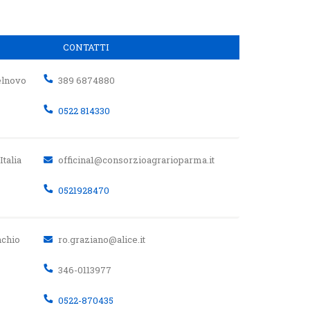
CONTATTI
telnovo
389 6874880
0522 814330
Italia
officina1@consorzioagrarioparma.it
0521928470
nchio
ro.graziano@alice.it
346-0113977
0522-870435