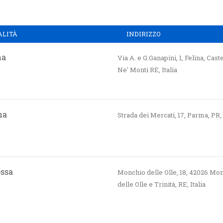
ALITÀ
INDIRIZZO
na
Via A. e G.Ganapini, 1, Felina, Cas
Ne' Monti RE, Italia
ma
Strada dei Mercati, 17, Parma, PR, 
ssa
Monchio delle Olle, 18, 42026 Mo
delle Olle e Trinità, RE, Italia