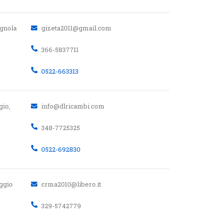
agnola
gizeta2011@gmail.com
366-5837711
0522-663313
gio,
info@dlricambi.com
348-7725325
0522-692830
eggio
crma2010@libero.it
329-5742779