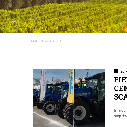
HOME
/
NEWS ED EVENTI
28 
FI
CE
SC
In mostr
stop do