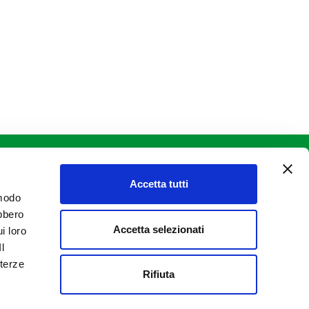
INFO LEGALI
Informativa Clienti
Informativa Fornitori
Accetta tutti
Informativa Privacy e Cookie Policy
 modo
Informativa interessati
Videosorveglianza
ebbero
Accetta selezionati
i loro
Il
 terze
Rifiuta