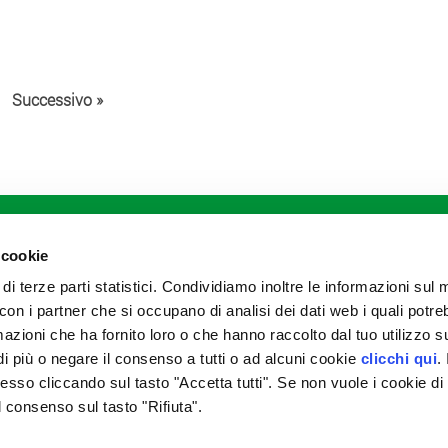
Successivo »
DIVISIONI
Agricoltura
Meccanizzazione
 cookie
Zootecnia
 di terze parti statistici. Condividiamo inoltre le informazioni sul
Stoccaggio e commercializzazione
prodotti agricoli
to con i partner che si occupano di analisi dei dati web i quali potr
Garden e petfood
azioni che ha fornito loro o che hanno raccolto dal tuo utilizzo su
Prodotti alimentari
i più o negare il consenso a tutti o ad alcuni cookie
clicchi qui
. 
Prodotti assicurativi
Magazzini di stagionatura
so cliccando sul tasto "Accetta tutti". Se non vuole i cookie di
il consenso sul tasto "Rifiuta".