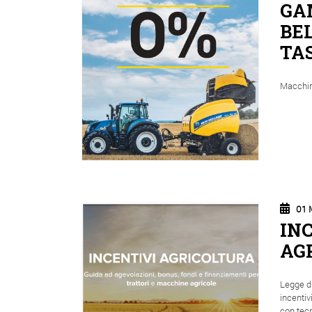
GA
BEL
TAS
Macchin
01 
IN
AG
Legge di
incentiv
con tecn