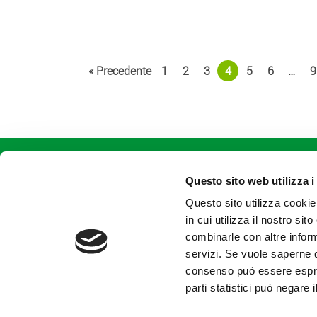
« Precedente
1
2
3
4
5
6
…
9
CONTATTACI
Consorzio Agrario di Parma Soc.
Coop.
Questo sito web utilizza i
Str. dei Mercati, 17 - Parma (PR)
Questo sito utilizza cookie
tel +39.0521.9281
fax +39.0521.928202
in cui utilizza il nostro si
combinarle con altre inform
servizi. Se vuole saperne d
consenso può essere espres
parti statistici può negare 