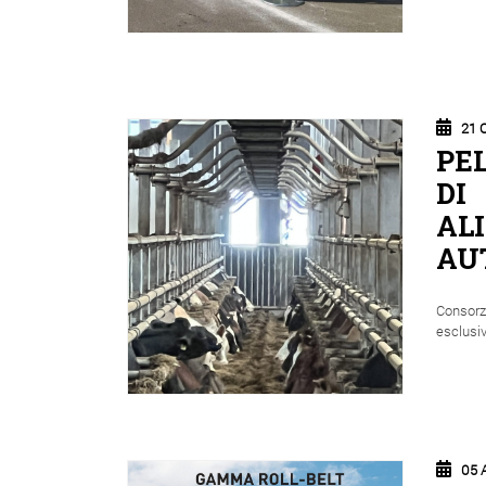
21 
PE
DI
AL
AU
Consorzi
esclusiv
05 