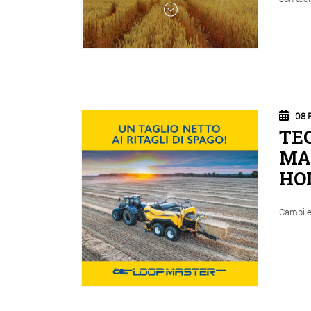
08 
TE
MA
HO
Campi e 