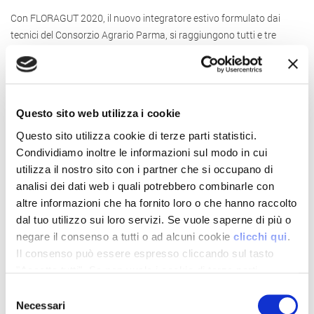
Con FLORAGUT 2020, il nuovo integratore estivo formulato dai
tecnici del Consorzio Agrario Parma, si raggiungono tutti e tre
questi obbiettivi.
FLORAGUT 2020 è un prodotto in pellet disponibile in sacchi da 25
kg presso le nostre agenzie, da inserire in razione alla dose di 250
Questo sito web utilizza i cookie
grammi/capo/giorno.
Questo sito utilizza cookie di terze parti statistici.
Per ulteriori informazioni recatevi presso le nostre agenzie o
Condividiamo inoltre le informazioni sul modo in cui
rivolgetevi al nostro servizio tecnico.
utilizza il nostro sito con i partner che si occupano di
analisi dei dati web i quali potrebbero combinarle con
altre informazioni che ha fornito loro o che hanno raccolto
Altre Notizie
dal tuo utilizzo sui loro servizi. Se vuole saperne di più o
negare il consenso a tutti o ad alcuni cookie
clicchi qui
.
Il consenso può essere espresso cliccando sul tasto
"Accetta tutti". Se non vuole i cookie di terze parti
17 Aprile 2026
statistici può negare il consenso sul tasto "Rifiuta".
Non ci sono più le
Selezione
mezze stagioni
Necessari
del