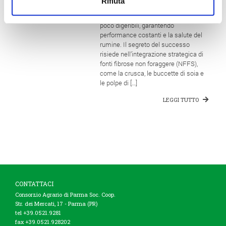
Rifiuta
possibile superare i limiti dei foraggi
tradizionali, spesso variabili e talvolta
poco digeribili, garantendo
performance costanti e la salute del
rumine. Il segreto del successo
risiede nell’integrazione strategica di
fonti fibrose non foraggere (NFFS),
come la crusca, le buccette di soia e
le polpe di […]
LEGGI TUTTO
CONTATTACI
Consorzio Agrario di Parma Soc. Coop.
Str. dei Mercati, 17 - Parma (PR)
tel +39.0521.9281
fax +39.0521.928202