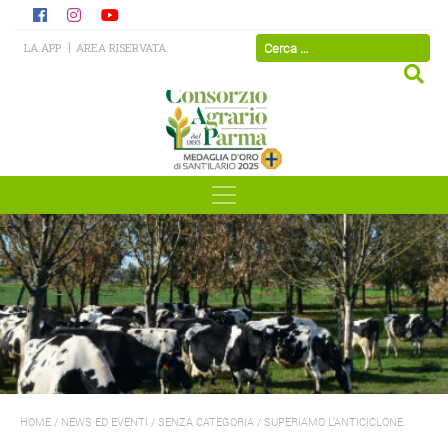
LA APP
AREA RISERVATA
HOME
/
NEWS ED EVENTI
/
SENZA CATEGORIA
/
SUPERIAMO L’ANTICICLONE