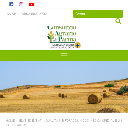
LA APP
AREA RISERVATA
HOME
»
NEWS ED EVENTI
»
QUALITÀ NEI FORAGGI: N-GOO MEDICA SPECIAL È UN
VALIDO AIUTO