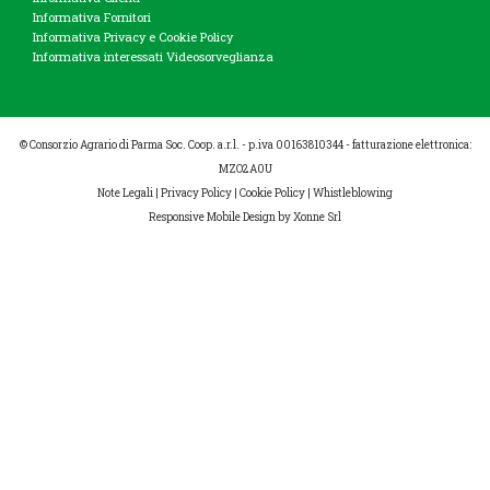
Informativa Fornitori
Informativa Privacy e Cookie Policy
Informativa interessati Videosorveglianza
© Consorzio Agrario di Parma Soc. Coop. a.r.l. - p.iva 00163810344 - fatturazione elettronica:
MZO2A0U
Note Legali
|
Privacy Policy
|
Cookie Policy
|
Whistleblowing
Responsive Mobile Design
by Xonne Srl