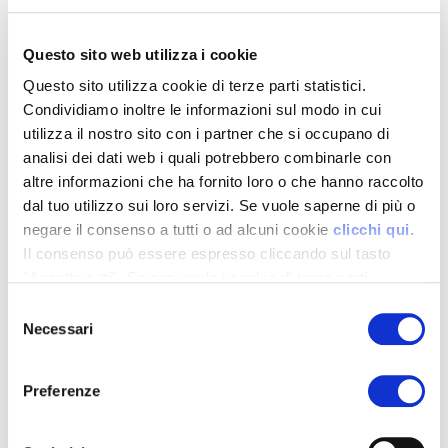
Questo sito web utilizza i cookie
Questo sito utilizza cookie di terze parti statistici.
24 Luglio 2023
Condividiamo inoltre le informazioni sul modo in cui
Estate, bovine asciutte…… stiamo
utilizza il nostro sito con i partner che si occupano di
freschi
analisi dei dati web i quali potrebbero combinarle con
altre informazioni che ha fornito loro o che hanno raccolto
Spesso i mesi di asciutta che una bovina è costretta a trascorrere in
dal tuo utilizzo sui loro servizi. Se vuole saperne di più o
periodo estivo non sono considerati particolarmente difficili da
negare il consenso a tutti o ad alcuni cookie
clicchi qui
.
superare, dato che l’animale non ci segnala lo stato di disagio al
Il consenso può essere espresso cliccando sul tasto
contrario delle compagne in latte che invece lo segnalano con cali di
"Accetta tutti". Se non vuole i cookie di terze parti
produzione anche consistenti. I problemi comunque arrivano e sono
statistici può negare il consenso sul tasto "Rifiuta".
anche […]
Selezione
Necessari
del
LEGGI TUTTO
consenso
Preferenze