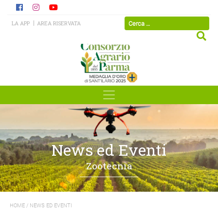
LA APP
AREA RISERVATA
News ed Eventi
Zootecnia
HOME
/
NEWS ED EVENTI